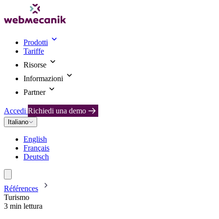
Prodotti
Tariffe
Risorse
Informazioni
Partner
Accedi
Richiedi una demo
Italiano
English
Français
Deutsch
Références
Turismo
3 min lettura