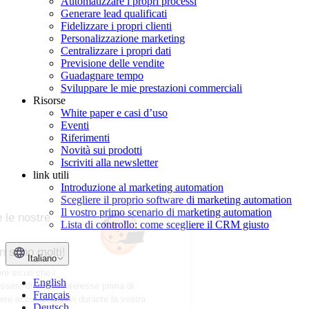
Automatizzare i propri processi
Generare lead qualificati
Fidelizzare i propri clienti
Personalizzazione marketing
Centralizzare i propri dati
Previsione delle vendite
Guadagnare tempo
Sviluppare le mie prestazioni commerciali
Risorse
White paper e casi d’uso
Eventi
Riferimenti
Novità sui prodotti
Iscriviti alla newsletter
link utili
Introduzione al marketing automation
Scegliere il proprio software di marketing automation
Il vostro primo scenario di marketing automation
Desiderate accettare le nostre
Lista di controllo: come scegliere il CRM giusto
Cookie?
Sono simpatici, e non sono molti!
Italiano
Abbiamo aspettato di essere sicuri che i
English
contenuti del nostro sito fossero di vostro interesse prima di
Français
disturbarvi; ci farebbe piacere accompagnarvi durante la vostra
Deutsch