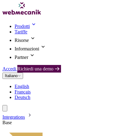
Prodotti
Tariffe
Risorse
Informazioni
Partner
Accedi
Richiedi una demo
Italiano
English
Français
Deutsch
Integrations
Base